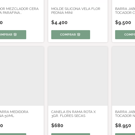
DOR MEZCLADOR CERA
MOLDE SILICONA VELA FLOR
BARRA JAB
A PARAFINA
PEONIA MINI
TOCADOR C
ANIAS
X 1 KG
50
$4.400
$9.500
COMP
JARRA MEDIDORA
CANELA EN RAMA ROTA X
BARRA JAB
NA 50ML
3GR. FLORES SECAS
TOCADOR N
20
$680
$8.950