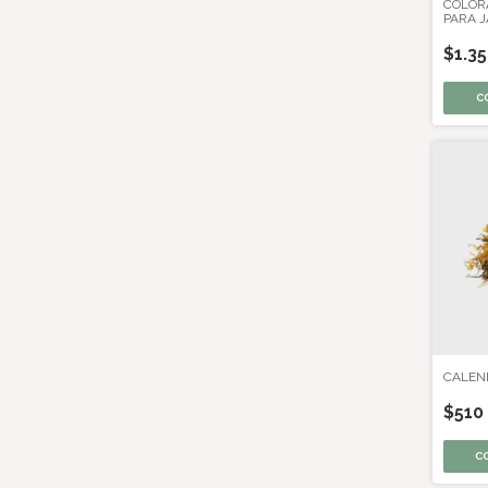
COLOR
PARA 
$1.3
C
CALEN
$510