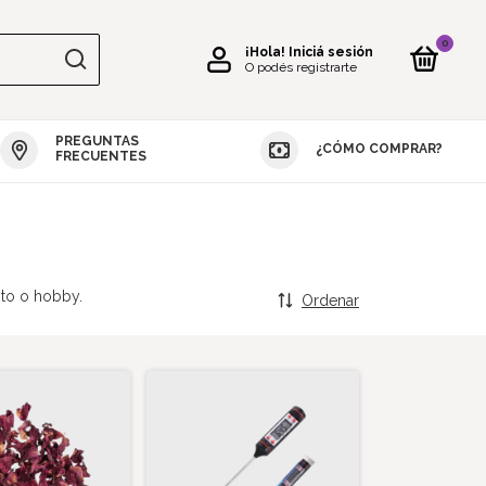
0
¡Hola!
Iniciá sesión
O podés registrarte
PREGUNTAS
¿CÓMO COMPRAR?
S DE SILICONA
MOLDES REPOSTERÍA
VELAS
JABONES
RE
FRECUENTES
nto o hobby.
Ordenar