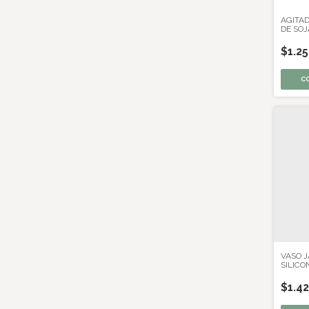
AGITA
DE SOJ
ARTES
$1.2
VASO 
SILICO
$1.4