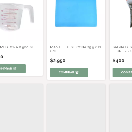
 MEDIDORA X 500 ML
MANTEL DE SILICONA 29.5 X 21
SALVIA DES
CM
FLORES SE
50
$2.950
$400