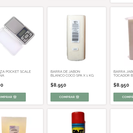
ZA POCKET SCALE
BARRA DE JABON
BARRA JAB
ÑA
BLANCO COCO SPA X 1 KG
TOCADOR B
00
$8.950
$8.950