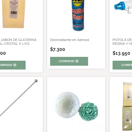
 JABON DE GLICERINA
Desmoldante en Aerosol
PISTOLA D
L CRISTAL X 1 KG
RESINA Y V
$7.300
900
$13.950