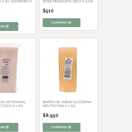
S X 5U. (GRANDES X
ROSA MOSQUETA SECA X 5 GR
$510
ON ARTESANAL
BARRA DE JABON GLICERINA
 COCO X 1 KG
NEUTRO SPA X 1 KG
$8.950