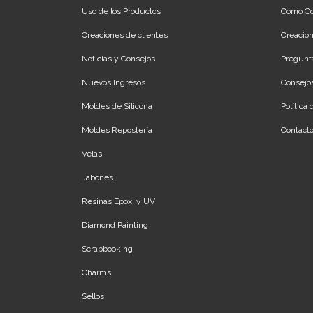
Uso de los Productos
Cómo C
Creaciones de clientes
Creacion
Noticias y Consejos
Pregunt
Nuevos Ingresos
Consejos
Moldes de Silicona
Política
Moldes Repostería
Contact
Velas
Jabones
Resinas Epoxi y UV
Diamond Painting
Scrapbooking
Charms
Sellos