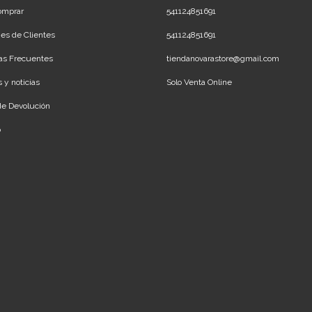
omprar
541124851691
es de Clientes
541124851691
as Frecuentes
tiendanovarastore@gmail.com
 y noticias
Solo Venta Online
 de Devolución
o