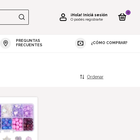
0
¡Hola!
Iniciá sesión
O podés registrarte
PREGUNTAS
¿CÓMO COMPRAR?
S DE SILICONA
MOLDES REPOSTERÍA
VELAS
JABONES
RE
FRECUENTES
Ordenar