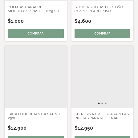
CUENTAS CARACOL
STICKERS HOJAS DE OTOÑO
MULTICOLOR PASTEL X 25 GR X
CON Y SIN ADHESIVO
50 U APROX
PROFUSELY COVERED
$1.000
$4.600
LACA POLIURETANICA SATIN X
KIT RESINA UV - ESCARAPLEAS
250CC.
RIGIDAS PARA RELLENAR
PATRIA ARGENTINA
$12.900
$12.950